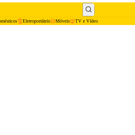
omésticos
Eletroportáteis
Móveis
TV e Vídeo