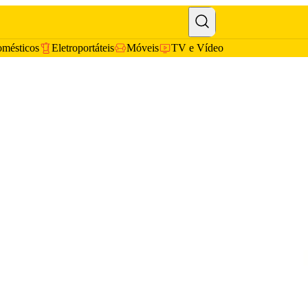
omésticos
Eletroportáteis
Móveis
TV e Vídeo