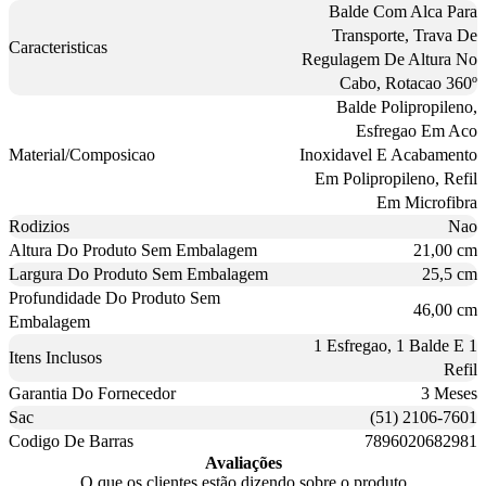
Balde Com Alca Para
Transporte, Trava De
Caracteristicas
Regulagem De Altura No
Cabo, Rotacao 360º
Balde Polipropileno,
Esfregao Em Aco
Material/Composicao
Inoxidavel E Acabamento
Em Polipropileno, Refil
Em Microfibra
Rodizios
Nao
Altura Do Produto Sem Embalagem
21,00 cm
Largura Do Produto Sem Embalagem
25,5 cm
Profundidade Do Produto Sem
46,00 cm
Embalagem
1 Esfregao, 1 Balde E 1
Itens Inclusos
Refil
Garantia Do Fornecedor
3 Meses
Sac
(51) 2106-7601
Codigo De Barras
7896020682981
Avaliações
O que os clientes estão dizendo sobre o produto