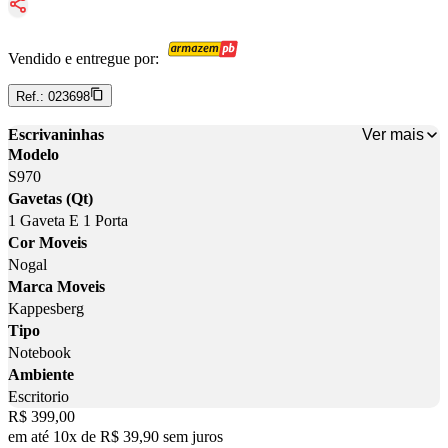
Vendido e entregue por:
Ref.:
023698
Ver mais
Escrivaninhas
Modelo
S970
Gavetas (Qt)
1 Gaveta E 1 Porta
Cor Moveis
Nogal
Marca Moveis
Kappesberg
Tipo
Notebook
Ambiente
Escritorio
Price:
R$ 399,00
em até
10
x
de
R$ 39,90
sem juros