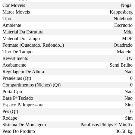
Cor Moveis
Nogal
Marca Moveis
Kappesberg
Tipo
Notebook
Ambiente
Escritorio
Material Da Estrutura
Mdp
Material Do Tampo
MDP
Formato (Quadrado, Redondo..)
Quadrado
Tipo De Tampo
Madeira
Revestimento
Uv
Acabamento
Semi Brilho
Regulagem De Altura
Nao
Prateleiras (Qt)
0
Compartimentos (Nichos) (Qt)
0
Porta-Cpu
Nao
Base P/ Teclado
Nao
Espaco P/ Impressora
Sim
Pes (Qt)
6
Rodape
Sim
Sistema De Montagem
Parafusos Philips E Minifix
Peso Do Produto
36,58 kg