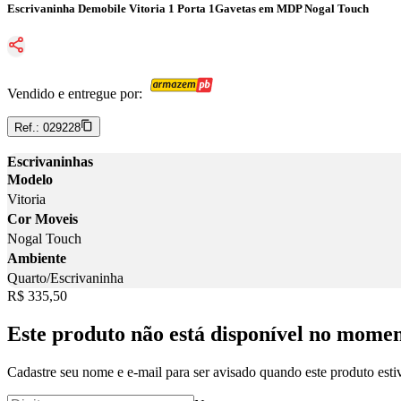
Escrivaninha Demobile Vitoria 1 Porta 1Gavetas em MDP Nogal Touch
Vendido e entregue por:
Ref.:
029228
Escrivaninhas
Modelo
Vitoria
Cor Moveis
Nogal Touch
Ambiente
Quarto/Escrivaninha
Price:
R$ 335,50
Este produto não está disponível no mome
Cadastre seu nome e e-mail para ser avisado quando este produto estiv