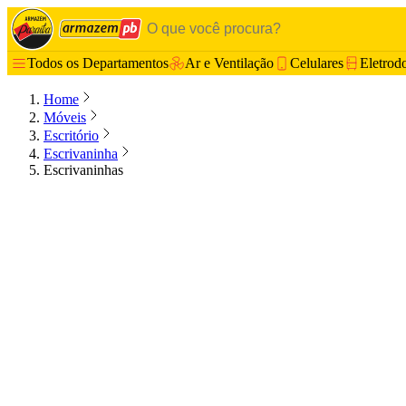
Todos os Departamentos
Ar e Ventilação
Celulares
Eletrod
Home
Móveis
Escritório
Escrivaninha
Escrivaninhas