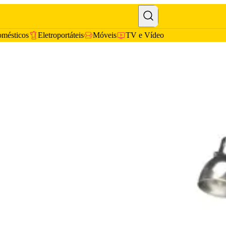
omésticos
Eletroportáteis
Móveis
TV e Vídeo