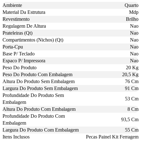
Ambiente
Quarto
Material Da Estrutura
Mdp
Revestimento
Brilho
Regulagem De Altura
Nao
Prateleiras (Qt)
Nao
Compartimentos (Nichos) (Qt)
Nao
Porta-Cpu
Nao
Base P/ Teclado
Nao
Espaco P/ Impressora
Nao
Peso Do Produto
20 Kg
Peso Do Produto Com Embalagem
20,5 Kg
Altura Do Produto Sem Embalagem
76 Cm
Largura Do Produto Sem Embalagem
91 Cm
Profundidade Do Produto Sem
53 Cm
Embalagem
Altura Do Produto Com Embalagem
8 Cm
Profundidade Do Produto Com
93,5 Cm
Embalagem
Largura Do Produto Com Embalagem
55 Cm
Itens Inclusos
Pecas Painel Kit Ferragem