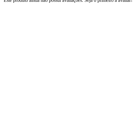
Este produto ainda não possui avaliações. Seja o primeiro a avaliar!