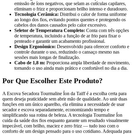
emissão de íons negativos, que selam as cutículas capilares,
eliminam o frizz e proporcionam brilho intenso e duradouro.
Tecnologia Cerâmica:
Distribui o calor de forma uniforme
ao longo dos fios, evitando pontos quentes e protegendo os
cabelos dos danos causados pelo calor excessivo.
Seletor de Temperatura Completo:
Conta com três opções
de temperatura, incluindo a função de ar frio para fixar o
penteado e garantir um acabamento profissional.
Design Ergonômico:
Desenvolvido para oferecer conforto e
controle durante o uso, reduzindo o cansaço mesmo nas
sessões mais longas de finalização.
Cabo de 1,8 m:
Proporciona ampla liberdade de movimento,
tornando o uso ainda mais prático e confortável no dia a dia.
Por Que Escolher Este Produto?
A Escova Secadora Tourmaline Íon da Taiff é a escolha certa para
quem deseja praticidade sem abrir mão de qualidade. Ao unir duas
funções em um único aparelho, ela elimina a necessidade de usar
secador e escova separadamente, economizando tempo e
simplificando sua rotina de beleza. A tecnologia Tourmaline Íon
cuida da saúde dos fios enquanto garante um resultado visualmente
impecável, com brilho, maciez e zero frizz — tudo isso com o
conforto de um design pensado para o uso cotidiano. Adequada para