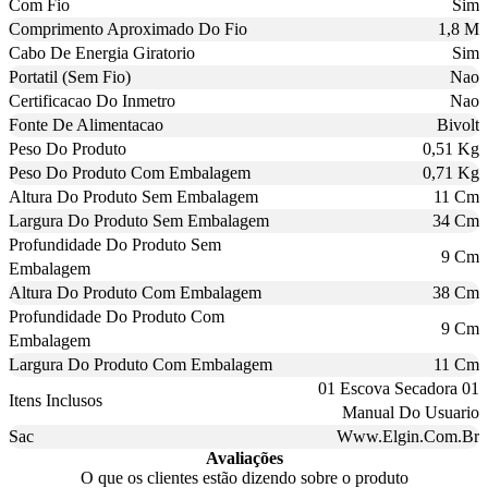
Com Fio
Sim
Comprimento Aproximado Do Fio
1,8 M
Cabo De Energia Giratorio
Sim
Portatil (Sem Fio)
Nao
Certificacao Do Inmetro
Nao
Fonte De Alimentacao
Bivolt
Peso Do Produto
0,51 Kg
Peso Do Produto Com Embalagem
0,71 Kg
Altura Do Produto Sem Embalagem
11 Cm
Largura Do Produto Sem Embalagem
34 Cm
Profundidade Do Produto Sem
9 Cm
Embalagem
Altura Do Produto Com Embalagem
38 Cm
Profundidade Do Produto Com
9 Cm
Embalagem
Largura Do Produto Com Embalagem
11 Cm
01 Escova Secadora 01
Itens Inclusos
Manual Do Usuario
Sac
Www.Elgin.Com.Br
Avaliações
O que os clientes estão dizendo sobre o produto