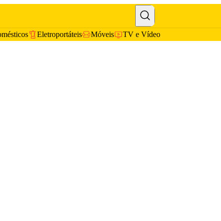
omésticos
Eletroportáteis
Móveis
TV e Vídeo