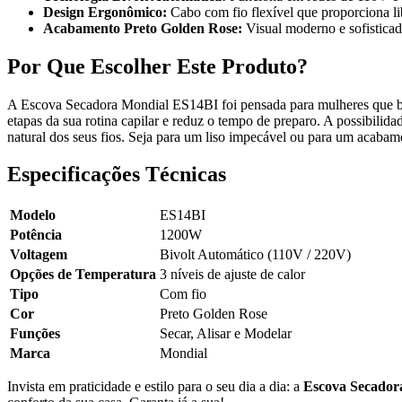
Design Ergonômico:
Cabo com fio flexível que proporciona l
Acabamento Preto Golden Rose:
Visual moderno e sofisticad
Por Que Escolher Este Produto?
A Escova Secadora Mondial ES14BI foi pensada para mulheres que bus
etapas da sua rotina capilar e reduz o tempo de preparo. A possibilidad
natural dos seus fios. Seja para um liso impecável ou para um acab
Especificações Técnicas
Modelo
ES14BI
Potência
1200W
Voltagem
Bivolt Automático (110V / 220V)
Opções de Temperatura
3 níveis de ajuste de calor
Tipo
Com fio
Cor
Preto Golden Rose
Funções
Secar, Alisar e Modelar
Marca
Mondial
Invista em praticidade e estilo para o seu dia a dia: a
Escova Secador