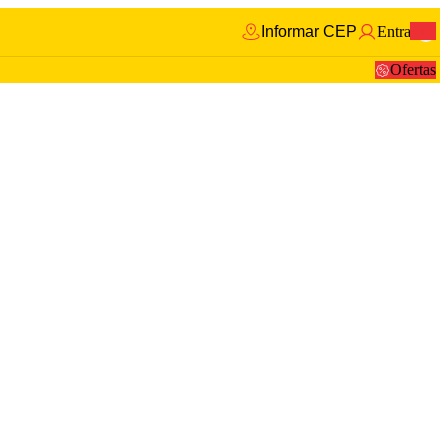
Informar CEP
Entrar
0
Ofertas