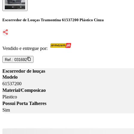
Escorredor de Louças Tramontina 61537200 Plástico Cinza
Vendido e entregue por:
Ref.:
031692
Escorredor de louças
Modelo
61537200
Material/Composicao
Plastico
Possui Porta Talheres
Sim