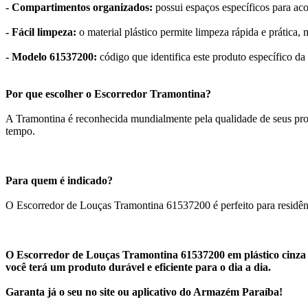
- Compartimentos organizados:
possui espaços específicos para aco
- Fácil limpeza:
o material plástico permite limpeza rápida e prática
- Modelo 61537200:
código que identifica este produto específico da
Por que escolher o Escorredor Tramontina?
A Tramontina é reconhecida mundialmente pela qualidade de seus produ
tempo.
Para quem é indicado?
O Escorredor de Louças Tramontina 61537200 é perfeito para residênci
O Escorredor de Louças Tramontina 61537200 em plástico cinza é
você terá um produto durável e eficiente para o dia a dia.
Garanta já o seu no site ou aplicativo do Armazém Paraíba!