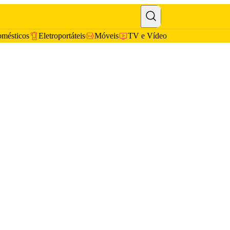
omésticos
Eletroportáteis
Móveis
TV e Vídeo