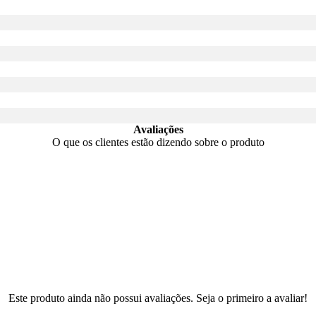
Avaliações
O que os clientes estão dizendo sobre o produto
Este produto ainda não possui avaliações. Seja o primeiro a avaliar!