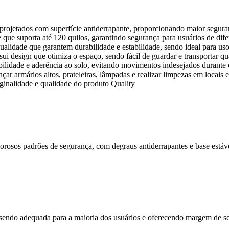
projetados com superfície antiderrapante, proporcionando maior seguran
e que suporta até 120 quilos, garantindo segurança para usuários de difer
qualidade que garantem durabilidade e estabilidade, sendo ideal para u
ui design que otimiza o espaço, sendo fácil de guardar e transportar q
ilidade e aderência ao solo, evitando movimentos indesejados durante 
nçar armários altos, prateleiras, lâmpadas e realizar limpezas em locais 
iginalidade e qualidade do produto Quality
rosos padrões de segurança, com degraus antiderrapantes e base estáve
do adequada para a maioria dos usuários e oferecendo margem de seg