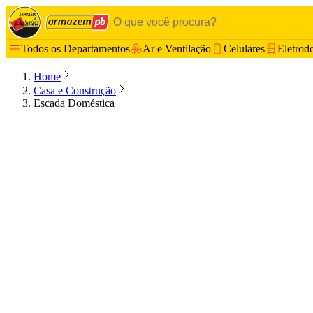
Todos os Departamentos
Ar e Ventilação
Celulares
Eletrod
Home
Casa e Construção
Escada Doméstica