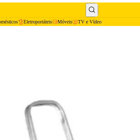
omésticos
Eletroportáteis
Móveis
TV e Vídeo