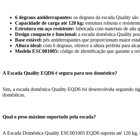
6 degraus antiderrapantes:
os degraus da escada Quality são 
Capacidade de carga até 120 kg:
estrutura robusta e resistent
Estrutura em aço resistente:
fabricada com materiais de alta 
Design compacto e funcional:
a escada doméstica Quality poss
Base estável:
pés antiderrapantes que proporcionam maior estab
Altura ideal:
com 6 degraus, oferece a altura perfeita para alca
Modelo ESC001005:
código de identificação que garante a or
A Escada Quality EQD6 é segura para uso doméstico?
Sim, a escada doméstica Quality EQD6 foi desenvolvida seguindo rigo
domésticas.
Qual o peso máximo suportado pela escada?
A Escada Doméstica Quality ESC001005 EQD6 suporta até 120 kg, sen