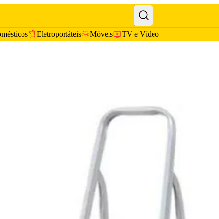
omésticos
Eletroportáteis
Móveis
TV e Vídeo