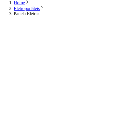
Home
Eletroportáteis
Panela Elétrica