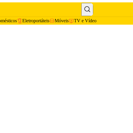
omésticos
Eletroportáteis
Móveis
TV e Vídeo