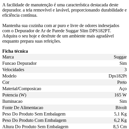
A facilidade de manutenção é uma característica destacada deste
depurador. a tela removível e lavável, proporcionando durabilidade e
eficiência contínua.
Mantenha sua cozinha com ar puro e livre de odores indesejados
com o Depurador de Ar de Parede Suggar Slim DPS182PT.
Adquira o seu hoje e desfrute de um ambiente mais agradável
enquanto prepara suas refeições.
Ficha técnica
Marca
Suggar
Funcao Depurador
Sim
Velocidades
3
Modelo
Dps182Pt
Cor
Preto
Material/Composicao
Aço
Potencia (W)
165 W
Iluminacao
Sim
Fonte De Alimentacao
Bivolt
Peso Do Produto Sem Embalagem
5,1 Kg
Peso Do Produto Com Embalagem
6,2 Kg
Altura Do Produto Sem Embalagem
8,5 Cm