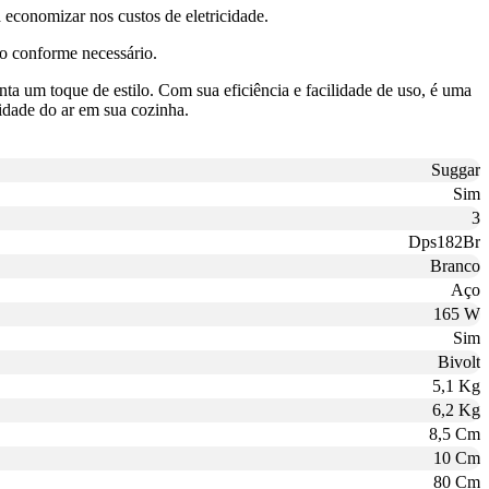
 economizar nos custos de eletricidade.
ção conforme necessário.
 um toque de estilo. Com sua eficiência e facilidade de uso, é uma
idade do ar em sua cozinha.
Suggar
Sim
3
Dps182Br
Branco
Aço
165 W
Sim
Bivolt
5,1 Kg
6,2 Kg
8,5 Cm
10 Cm
80 Cm