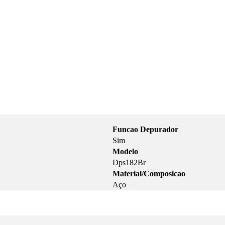
Funcao Depurador
Sim
Modelo
Dps182Br
Material/Composicao
Aço