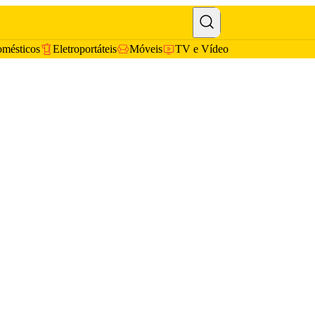
omésticos
Eletroportáteis
Móveis
TV e Vídeo