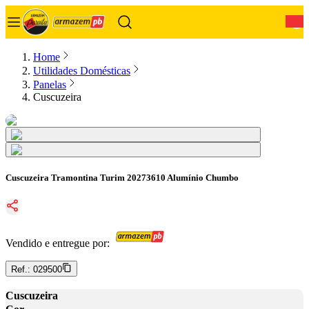
0
Home
Utilidades Domésticas
Panelas
Cuscuzeira
Cuscuzeira Tramontina Turim 20273610 Alumínio Chumbo
Vendido e entregue por:
Ref.:
029500
Cuscuzeira