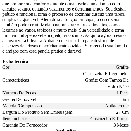
que proporciona conforto durante o manuseio e uma tampa com
encaixe seguro, evitando vazamentos e derramamentos. Seu design
prático e funcional torna o processo de cozinhar cuscuz uma tarefa
simples e agradável. Além de sua função principal, a cuscuzeira
também pode ser utilizada para preparar outros alimentos, como
legumes no vapor, tapiocas e muito mais. Sua versatilidade a torna
um item indispensável em qualquer cozinha. Adquira agora mesmo
a Cuscuzeira Oliveira Antiaderente com Tampa e desfrute de
cuscuzes deliciosos e perfeitamente cozidos. Surpreenda sua família
e amigos com essa panela prática e durável!
Ficha técnica
Cor
Grafite
Cuscuzeira E Legumeira
Caracteristicas
Grafite Com Tampa De
Vidro Nº10
Numero De Pecas
1 Peca
Grelha Removivel
Sim
Material/Composicao
Antiaderente
Largura Do Produto Sem Embalagem
27 Cm
Itens Inclusos
Cuscuzeira E Tampa
Garantia Do Fornecedor
3 Meses
Avaliações