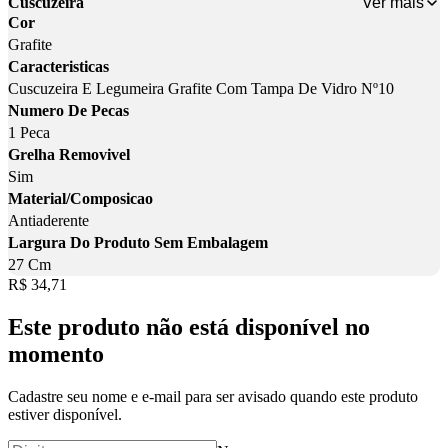
Ver mais
Cuscuzeira
Cor
Grafite
Caracteristicas
Cuscuzeira E Legumeira Grafite Com Tampa De Vidro Nº10
Numero De Pecas
1 Peca
Grelha Removivel
Sim
Material/Composicao
Antiaderente
Largura Do Produto Sem Embalagem
27 Cm
Price:
R$ 34,71
Este produto não está disponível no
momento
Cadastre seu nome e e-mail para ser avisado quando este produto
estiver disponível.