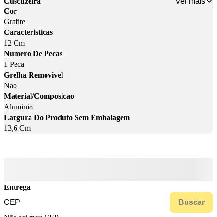
Ver mais
Cuscuzeira
Cor
Grafite
Caracteristicas
12 Cm
Numero De Pecas
1 Peca
Grelha Removivel
Nao
Material/Composicao
Aluminio
Largura Do Produto Sem Embalagem
13,6 Cm
Entrega
Buscar