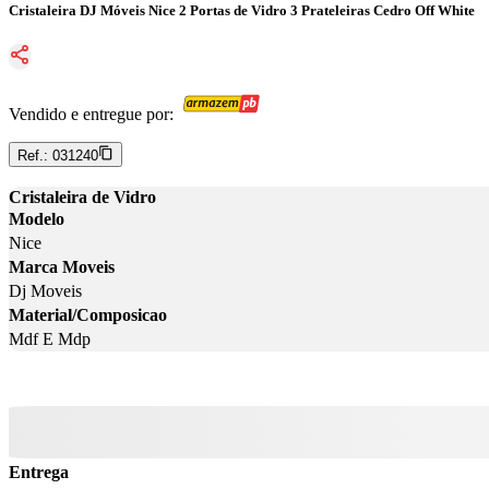
Cristaleira DJ Móveis Nice 2 Portas de Vidro 3 Prateleiras Cedro Off White
Vendido e entregue por:
Ref.:
031240
Cristaleira de Vidro
Modelo
Nice
Marca Moveis
Dj Moveis
Material/Composicao
Mdf E Mdp
Entrega