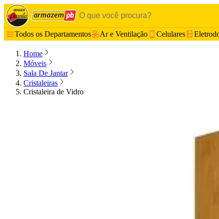
Todos os Departamentos
Ar e Ventilação
Celulares
Eletrod
Home
Móveis
Sala De Jantar
Cristaleiras
Cristaleira de Vidro