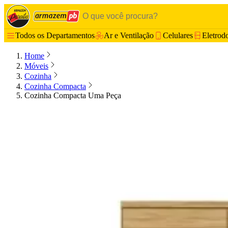
Todos os Departamentos
Ar e Ventilação
Celulares
Eletrod
Home
Móveis
Cozinha
Cozinha Compacta
Cozinha Compacta Uma Peça