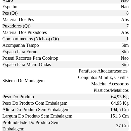
Vidro
Nao
Espelho
Nao
Pes (Qt)
8
Material Dos Pes
Abs
Puxadores (Qt)
7
Material Dos Puxadores
Abs
Compartimentos (Nichos) (Qt)
1
Acompanha Tampo
Sim
Espaco Para Forno
Sim
Possui Recortes Para Cooktop
Nao
Espaco Para Micro-Ondas
Sim
Parafusos Altoatarraxantes,
Conjuntos Minifix, Cavilha
Sistema De Montagem
Madeira, Acessorios
Plasticos/Metalicos
Peso Do Produto
64,95 Kg
Peso Do Produto Com Embalagem
64,95 Kg
Altura Do Produto Sem Embalagem
194,5 Cm
Largura Do Produto Sem Embalagem
151,3 Cm
Profundidade Do Produto Sem
37 Cm
Embalagem