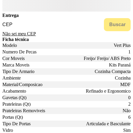
Entrega
Buscar
Não sei meu CEP
Ficha técnica
Modelo
Vert Plus
Numero De Pecas
1
Cor Moveis
Freijo/ Freijo/ ABS Preto
Marca Moveis
Kits Paraná
Tipo De Armario
Cozinha Compacta
Ambiente
Cozinha
Material/Composicao
MDF
Acabamento
Refinado e Ergonomico
Gavetas (Qt)
0
Prateleiras (Qt)
2
Prateleiras Removiveis
Não
Portas (Qt)
6
Tipo De Portas
Articulada e Basculante
Vidro
Sim