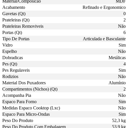
Material/Composicao
MDF
Acabamento
Refinado e Ergonomico
Gavetas (Qt)
0
Prateleiras (Qt)
2
Prateleiras Removiveis
Não
Portas (Qt)
6
Tipo De Portas
Articulada e Basculante
Vidro
Sim
Espelho
Não
Dobradicas
Metálicas
Pes (Qt)
4
Pes Regulaveis
Sim
Rodizios
Não
Material Dos Puxadores
Alumínio
Compartimentos (Nichos) (Qt)
2
Acompanha Pia
Não
Espaco Para Forno
Sim
Medidas Espaco Cooktop (Lxc)
Não
Espaco Para Micro-Ondas
Sim
Peso Do Produto
52,3 kg
Peso Do Produto Com Embalagem
53,9 kg