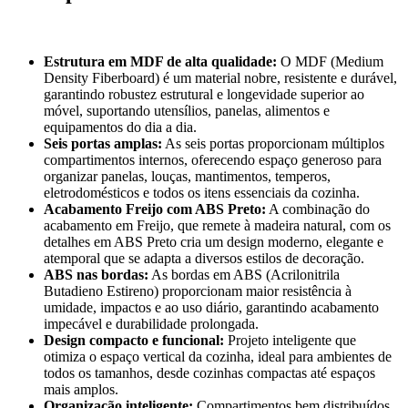
Estrutura em MDF de alta qualidade:
O MDF (Medium
Density Fiberboard) é um material nobre, resistente e durável,
garantindo robustez estrutural e longevidade superior ao
móvel, suportando utensílios, panelas, alimentos e
equipamentos do dia a dia.
Seis portas amplas:
As seis portas proporcionam múltiplos
compartimentos internos, oferecendo espaço generoso para
organizar panelas, louças, mantimentos, temperos,
eletrodomésticos e todos os itens essenciais da cozinha.
Acabamento Freijo com ABS Preto:
A combinação do
acabamento em Freijo, que remete à madeira natural, com os
detalhes em ABS Preto cria um design moderno, elegante e
atemporal que se adapta a diversos estilos de decoração.
ABS nas bordas:
As bordas em ABS (Acrilonitrila
Butadieno Estireno) proporcionam maior resistência à
umidade, impactos e ao uso diário, garantindo acabamento
impecável e durabilidade prolongada.
Design compacto e funcional:
Projeto inteligente que
otimiza o espaço vertical da cozinha, ideal para ambientes de
todos os tamanhos, desde cozinhas compactas até espaços
mais amplos.
Organização inteligente:
Compartimentos bem distribuídos