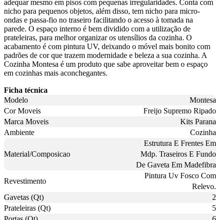
adequar mesmo em pisos com pequenas irregularidades. Conta com
nicho para pequenos objetos, além disso, tem nicho para micro-
ondas e passa-fio no traseiro facilitando o acesso à tomada na
parede. O espaço interno é bem dividido com a utilização de
prateleiras, para melhor organizar os utensílios da cozinha. O
acabamento é com pintura UV, deixando o móvel mais bonito com
padrões de cor que trazem modernidade e beleza a sua cozinha. A
Cozinha Montesa é um produto que sabe aproveitar bem o espaço
em cozinhas mais aconchegantes.
Ficha técnica
Modelo
Montesa
Cor Moveis
Freijo Supremo Ripado
Marca Moveis
Kits Parana
Ambiente
Cozinha
Estrutura E Frentes Em
Material/Composicao
Mdp. Traseiros E Fundo
De Gaveta Em Madefibra
Pintura Uv Fosco Com
Revestimento
Relevo.
Gavetas (Qt)
2
Prateleiras (Qt)
5
Portas (Qt)
6