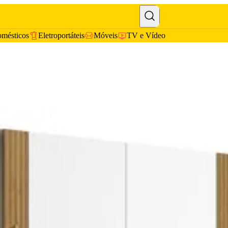
omésticos
Eletroportáteis
Móveis
TV e Vídeo