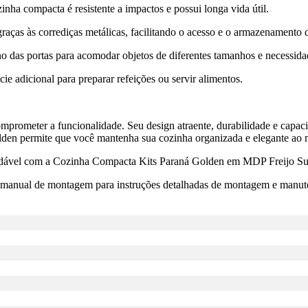
ha compacta é resistente a impactos e possui longa vida útil.
ças às corrediças metálicas, facilitando o acesso e o armazenamento d
rno das portas para acomodar objetos de diferentes tamanhos e necessida
e adicional para preparar refeições ou servir alimentos.
mprometer a funcionalidade. Seu design atraente, durabilidade e capa
lden permite que você mantenha sua cozinha organizada e elegante ao
adável com a Cozinha Compacta Kits Paraná Golden em MDP Freijo Supr
 o manual de montagem para instruções detalhadas de montagem e manut