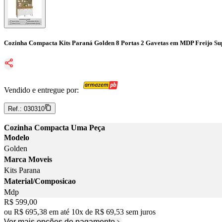
Cozinha Compacta Kits Paraná Golden 8 Portas 2 Gavetas em MDP Freijo S
Vendido e entregue por:
Ref.:
030310
Cozinha Compacta Uma Peça
Modelo
Golden
Marca Moveis
Kits Parana
Material/Composicao
Mdp
Price:
R$ 599,00
ou
R$ 695,38
em até
10
x
de
R$ 69,53
sem juros
Ver mais opções de pagamento