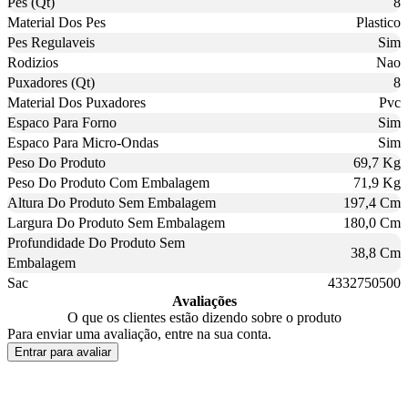
Pes (Qt)
8
Material Dos Pes
Plastico
Pes Regulaveis
Sim
Rodizios
Nao
Puxadores (Qt)
8
Material Dos Puxadores
Pvc
Espaco Para Forno
Sim
Espaco Para Micro-Ondas
Sim
Peso Do Produto
69,7 Kg
Peso Do Produto Com Embalagem
71,9 Kg
Altura Do Produto Sem Embalagem
197,4 Cm
Largura Do Produto Sem Embalagem
180,0 Cm
Profundidade Do Produto Sem
38,8 Cm
Embalagem
Sac
4332750500
Avaliações
O que os clientes estão dizendo sobre o produto
Para enviar uma avaliação, entre na sua conta.
Entrar para avaliar