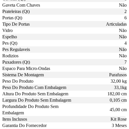
Gaveta Com Chaves
Não
Prateleiras (Qt)
2
Portas (Qt)
6
Tipo De Portas
Articuladas
Vidro
Não
Espelho
Não
Pes (Qt)
4
Pes Regulaveis
Não
Rodizios
Não
Puxadores (Qt)
7
Espaco Para Micro-Ondas
Não
Sistema De Montagem
Parafusos
Peso Do Produto
32,00 kg
Peso Do Produto Com Embalagem
33,1kg
Altura Do Produto Sem Embalagem
182,00 cm
Largura Do Produto Sem Embalagem
0,105 cm
Profundidade Do Produto Sem
45,00 cm
Embalagem
Itens Inclusos
Kit Rose
Garantia Do Fornecedor
3 Meses