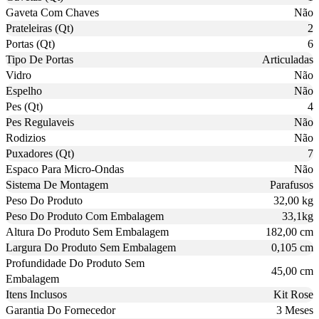
Gaveta Com Chaves
Não
Prateleiras (Qt)
2
Portas (Qt)
6
Tipo De Portas
Articuladas
Vidro
Não
Espelho
Não
Pes (Qt)
4
Pes Regulaveis
Não
Rodizios
Não
Puxadores (Qt)
7
Espaco Para Micro-Ondas
Não
Sistema De Montagem
Parafusos
Peso Do Produto
32,00 kg
Peso Do Produto Com Embalagem
33,1kg
Altura Do Produto Sem Embalagem
182,00 cm
Largura Do Produto Sem Embalagem
0,105 cm
Profundidade Do Produto Sem
45,00 cm
Embalagem
Itens Inclusos
Kit Rose
Garantia Do Fornecedor
3 Meses