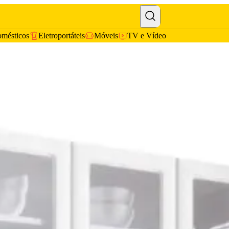
omésticos
Eletroportáteis
Móveis
TV e Vídeo