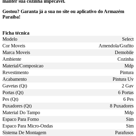
manter sua cozinha impecável.
Gostou? Garanta já a sua no site ou aplicativo do Armazém
Paraíba!
Ficha técnica
Modelo
Select
Cor Moveis
Amendola/Grafito
Marca Moveis
Demobile
Ambiente
Cozinha
Material/Composicao
Mdp
Revestimento
Pintura
Acabamento
Pintura Uv
Gavetas (Qt)
2 Gav
Portas (Qt)
6 Portas
Pes (Qt)
6 Pes
Puxadores (Qt)
8 Puxadores
Material Do Tampo
Mdp
Espaco Para Forno
Sim
Espaco Para Micro-Ondas
Sim
Sistema De Montagem
Parafusos