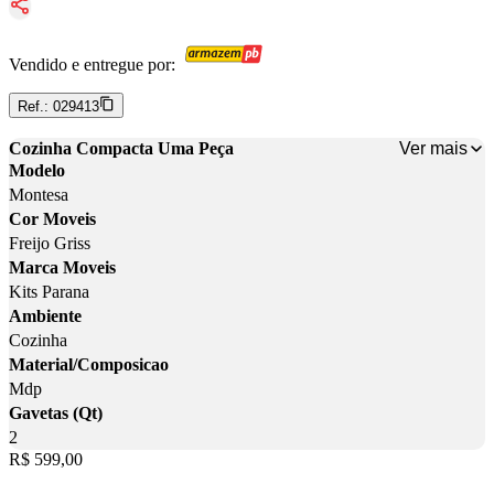
Vendido e entregue por:
Ref.:
029413
Ver mais
Cozinha Compacta Uma Peça
Modelo
Montesa
Cor Moveis
Freijo Griss
Marca Moveis
Kits Parana
Ambiente
Cozinha
Material/Composicao
Mdp
Gavetas (Qt)
2
Price:
R$ 599,00