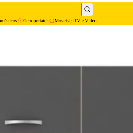
omésticos
Eletroportáteis
Móveis
TV e Vídeo