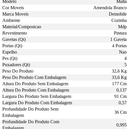
Modelo
Malta
Cor Moveis
Amendola Branco
Marca Moveis
Demobile
Ambiente
Cozinha
Material/Composicao
Mdp
Revestimento
Pintura
Gavetas (Qt)
1 Gaveta
Portas (Qt)
4 Portas
Espelho
Nao
Pes (Qt)
4
Puxadores (Qt)
5
Peso Do Produto
32,6 Kg
Peso Do Produto Com Embalagem
33,6 Kg
Altura Do Produto Sem Embalagem
177 Cm
Altura Do Produto Com Embalagem
0,137
Largura Do Produto Sem Embalagem
91 Cm
Largura Do Produto Com Embalagem
0,57
Profundidade Do Produto Sem
36 Cm
Embalagem
Profundidade Do Produto Com
0,995
Embalagem