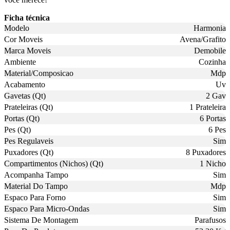
Ficha técnica
Modelo
Harmonia
Cor Moveis
Avena/Grafito
Marca Moveis
Demobile
Ambiente
Cozinha
Material/Composicao
Mdp
Acabamento
Uv
Gavetas (Qt)
2 Gav
Prateleiras (Qt)
1 Prateleira
Portas (Qt)
6 Portas
Pes (Qt)
6 Pes
Pes Regulaveis
Sim
Puxadores (Qt)
8 Puxadores
Compartimentos (Nichos) (Qt)
1 Nicho
Acompanha Tampo
Sim
Material Do Tampo
Mdp
Espaco Para Forno
Sim
Espaco Para Micro-Ondas
Sim
Sistema De Montagem
Parafusos