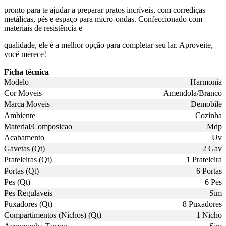
pronto para te ajudar a preparar pratos incríveis, com corrediças
metálicas, pés e espaço para micro-ondas. Confeccionado com
materiais de resistência e
qualidade, ele é a melhor opção para completar seu lar. Aproveite,
você merece!
Ficha técnica
Modelo
Harmonia
Cor Moveis
Amendola/Branco
Marca Moveis
Demobile
Ambiente
Cozinha
Material/Composicao
Mdp
Acabamento
Uv
Gavetas (Qt)
2 Gav
Prateleiras (Qt)
1 Prateleira
Portas (Qt)
6 Portas
Pes (Qt)
6 Pes
Pes Regulaveis
Sim
Puxadores (Qt)
8 Puxadores
Compartimentos (Nichos) (Qt)
1 Nicho