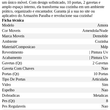
um único móvel. Com design sofisticado, 10 portas, 2 gavetas e
amplo espaço interno, ela transforma sua cozinha em um ambiente
prático, organizado e encantador. Garanta já a sua no site ou
aplicativo do Armazém Paraíba e revolucione sua cozinha!
Ficha técnica
Modelo
Amora
Cor Moveis
Amendola/Nude
Marca Moveis
Demobile
Ambiente
Cozinha
Material/Composicao
Mdp
Revestimento
| Pintura Uv
Acabamento
| Pintura Uv
Gavetas (Qt)
2 Gavetas
Gaveta Com Chaves
Nao
Portas (Qt)
10 Portas
Tipo De Portas
Articulada
Vidro
Sim
Espelho
Nao
Dobradicas
Metalicas
Pes (Qt)
8
Pes Regulaveis
Nao