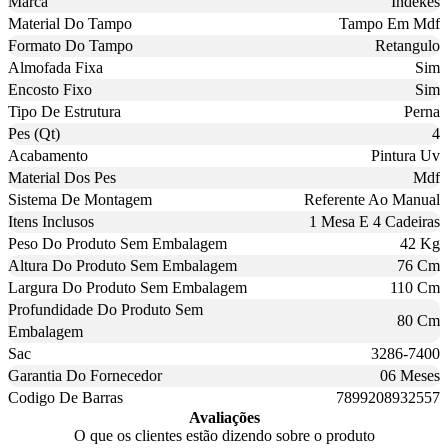
Marca
Indekes
Material Do Tampo
Tampo Em Mdf
Formato Do Tampo
Retangulo
Almofada Fixa
Sim
Encosto Fixo
Sim
Tipo De Estrutura
Perna
Pes (Qt)
4
Acabamento
Pintura Uv
Material Dos Pes
Mdf
Sistema De Montagem
Referente Ao Manual
Itens Inclusos
1 Mesa E 4 Cadeiras
Peso Do Produto Sem Embalagem
42 Kg
Altura Do Produto Sem Embalagem
76 Cm
Largura Do Produto Sem Embalagem
110 Cm
Profundidade Do Produto Sem
80 Cm
Embalagem
Sac
3286-7400
Garantia Do Fornecedor
06 Meses
Codigo De Barras
7899208932557
Avaliações
O que os clientes estão dizendo sobre o produto