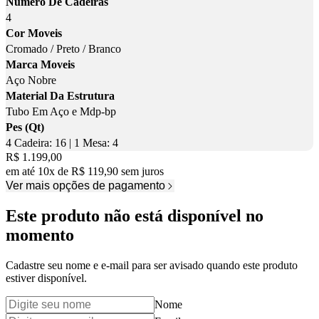
Numero De Cadeiras
4
Cor Moveis
Cromado / Preto / Branco
Marca Moveis
Aço Nobre
Material Da Estrutura
Tubo Em Aço e Mdp-bp
Pes (Qt)
4 Cadeira: 16 | 1 Mesa: 4
Price:
R$ 1.199,00
em até
10
x
de
R$ 119,90
sem juros
Ver mais opções de pagamento
Este produto não está disponível no
momento
Cadastre seu nome e e-mail para ser avisado quando este produto
estiver disponível.
Nome