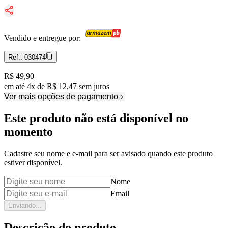
Vendido e entregue por:
Ref.:
030474
Price:
R$ 49,90
em até
4
x
de
R$ 12,47
sem juros
Ver mais opções de pagamento
Este produto não está disponível no
momento
Cadastre seu nome e e-mail para ser avisado quando este produto
estiver disponível.
Nome
Email
Enviando...
Descrição do produto