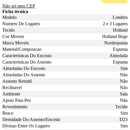
Não sei meu CEP
Ficha técnica
Modelo
Londres
Numero De Lugares
2 e 3 Lugares
Tecido
Holland
Cor Moveis
Holland Bege
Marca Moveis
Nordespuma
Material/Composicao
Espuma
Caracteristicas Do Encosto
Almofada
Caracteristicas Do Assento
Espuma
Almofadas Do Encosto
Sim
Almofadas Do Assento
Não
Assento Retratil
Não
Reclinavel
Não
Ambiente
Sala
Apoio Para Pes
Não
Revestimento
Tecido
Braco
Sim
Densidade Do Assento/Encosto
D23
Divisao Entre Os Lugares
Sim