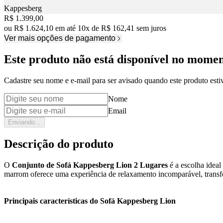
Kappesberg
Price:
R$ 1.399,00
ou
R$ 1.624,10
em até
10
x
de
R$ 162,41
sem juros
Ver mais opções de pagamento
Este produto não está disponível no mome
Cadastre seu nome e e-mail para ser avisado quando este produto estiv
Nome
Email
Enviando...
Descrição do produto
O
Conjunto de Sofá Kappesberg Lion 2 Lugares
é a escolha ideal
marrom oferece uma experiência de relaxamento incomparável, transfo
Principais características do Sofá Kappesberg Lion