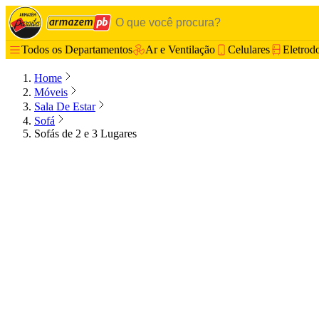
Todos os Departamentos
Ar e Ventilação
Celulares
Eletrod
Home
Móveis
Sala De Estar
Sofá
Sofás de 2 e 3 Lugares