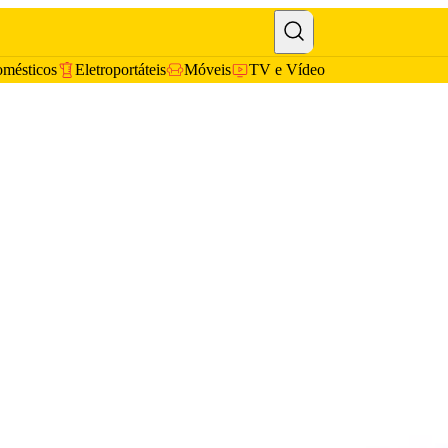
omésticos
Eletroportáteis
Móveis
TV e Vídeo