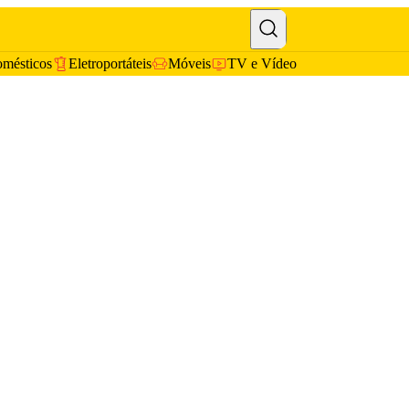
omésticos
Eletroportáteis
Móveis
TV e Vídeo