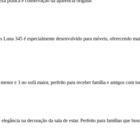
eza prática e conservação da aparência original
s Luna 345 é especialmente desenvolvido para móveis, oferecendo maior 
enor e 3 no sofá maior, perfeito para receber família e amigos com to
e elegância na decoração da sala de estar. Perfeito para famílias que bu