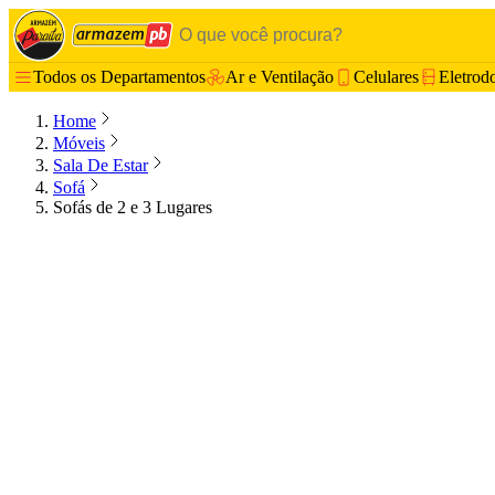
Todos os Departamentos
Ar e Ventilação
Celulares
Eletrod
Home
Móveis
Sala De Estar
Sofá
Sofás de 2 e 3 Lugares