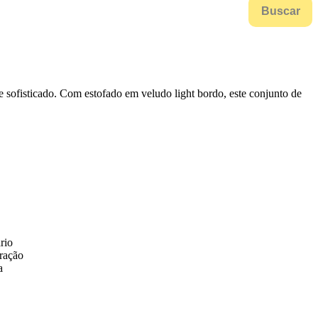
Buscar
e sofisticado. Com estofado em veludo light bordo, este conjunto de
rio
oração
a