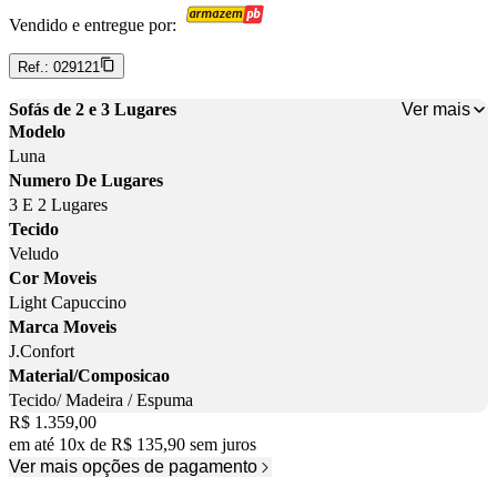
Vendido e entregue por:
Ref.:
029121
Ver mais
Sofás de 2 e 3 Lugares
Modelo
Luna
Numero De Lugares
3 E 2 Lugares
Tecido
Veludo
Cor Moveis
Light Capuccino
Marca Moveis
J.Confort
Material/Composicao
Tecido/ Madeira / Espuma
Price:
R$ 1.359,00
em até
10
x
de
R$ 135,90
sem juros
Ver mais opções de pagamento