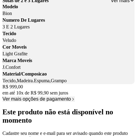
Ver mais
Sofás de 2 e 3 Lugares
Modelo
Bion
Numero De Lugares
3 E 2 Lugares
Tecido
Veludo
Cor Moveis
Light Grafite
Marca Moveis
J.Confort
Material/Composicao
Tecido,Madeira.Espuma,Grampo
Price:
R$ 999,00
em até
10
x
de
R$ 99,90
sem juros
Ver mais opções de pagamento
Este produto não está disponível no
momento
Cadastre seu nome e e-mail para ser avisado quando este produto