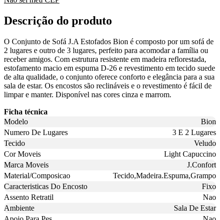
Descrição do produto
O Conjunto de Sofá J.A Estofados Bion é composto por um sofá de
2 lugares e outro de 3 lugares, perfeito para acomodar a família ou
receber amigos. Com estrutura resistente em madeira reflorestada,
estofamento macio em espuma D-26 e revestimento em tecido suede
de alta qualidade, o conjunto oferece conforto e elegância para a sua
sala de estar. Os encostos são reclináveis e o revestimento é fácil de
limpar e manter. Disponível nas cores cinza e marrom.
Ficha técnica
Modelo
Bion
Numero De Lugares
3 E 2 Lugares
Tecido
Veludo
Cor Moveis
Light Capuccino
Marca Moveis
J.Confort
Material/Composicao
Tecido,Madeira.Espuma,Grampo
Caracteristicas Do Encosto
Fixo
Assento Retratil
Nao
Ambiente
Sala De Estar
Apoio Para Pes
Nao