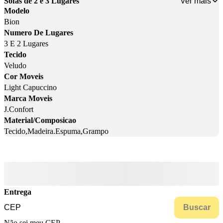
Ver mais
Sofás de 2 e 3 Lugares
Modelo
Bion
Numero De Lugares
3 E 2 Lugares
Tecido
Veludo
Cor Moveis
Light Capuccino
Marca Moveis
J.Confort
Material/Composicao
Tecido,Madeira.Espuma,Grampo
Entrega
Buscar
Não sei meu CEP