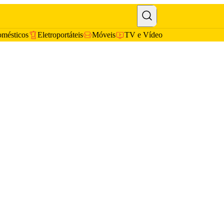
omésticos
Eletroportáteis
Móveis
TV e Vídeo