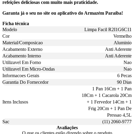
refeições deliciosas com muito mais praticidade.
Garanta já o seu no site ou aplicativo do Armazém Paraíba!
Ficha técnica
Modelo
Limpa Facil R2I1G6C11
Cor
Vermelho
Material/Composicao
Aluminio
Acabamento Externo
Anti Aderente
Acabamento Interno
Anti Aderente
Utilizavel Em Forno
Nao
Utilizavel Em Micro-Ondas
Nao
Informacoes Gerais
6 Pecas
Garantia Do Fornecedor
90 Dias
1 Pan 16Cm + 1 Pan
18Cm + 1 Cacarola 20Cm
Itens Inclusos
+ 1 Fervedor 14Cm + 1
Frig 20Cm + 1 Pan De
Pressao 4,5L
Sac
(11) 2060-9777
Avaliações
O que os clientes estão dizendo sobre o produto