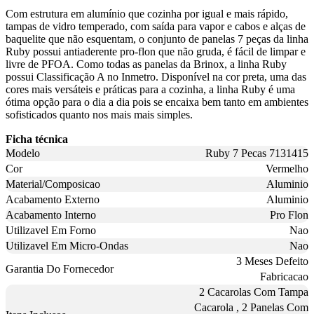
Com estrutura em alumínio que cozinha por igual e mais rápido,
tampas de vidro temperado, com saída para vapor e cabos e alças de
baquelite que não esquentam, o conjunto de panelas 7 peças da linha
Ruby possui antiaderente pro-flon que não gruda, é fácil de limpar e
livre de PFOA. Como todas as panelas da Brinox, a linha Ruby
possui Classificação A no Inmetro. Disponível na cor preta, uma das
cores mais versáteis e práticas para a cozinha, a linha Ruby é uma
ótima opção para o dia a dia pois se encaixa bem tanto em ambientes
sofisticados quanto nos mais mais simples.
Ficha técnica
Modelo
Ruby 7 Pecas 7131415
Cor
Vermelho
Material/Composicao
Aluminio
Acabamento Externo
Aluminio
Acabamento Interno
Pro Flon
Utilizavel Em Forno
Nao
Utilizavel Em Micro-Ondas
Nao
3 Meses Defeito
Garantia Do Fornecedor
Fabricacao
2 Cacarolas Com Tampa
Cacarola , 2 Panelas Com