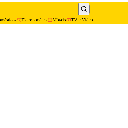
omésticos
Eletroportáteis
Móveis
TV e Vídeo