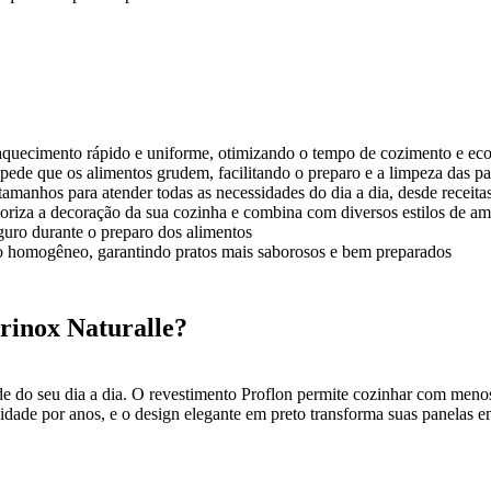
aquecimento rápido e uniforme, otimizando o tempo de cozimento e e
pede que os alimentos grudem, facilitando o preparo e a limpeza das pa
 tamanhos para atender todas as necessidades do dia a dia, desde receita
riza a decoração da sua cozinha e combina com diversos estilos de am
uro durante o preparo dos alimentos
o homogêneo, garantindo pratos mais saborosos e bem preparados
rinox Naturalle?
e do seu dia a dia. O revestimento Proflon permite cozinhar com menos
dade por anos, e o design elegante em preto transforma suas panelas em